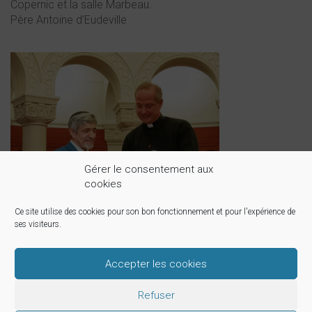
Copernic et la salle Marbeau.
Père Antoine d’Eudeville
Gérer le consentement aux
cookies
Ce site utilise des cookies pour son bon fonctionnement et pour l'expérience de
ses visiteurs.
Accepter les cookies
Paroisse Saint-Honoré d'Eylau - 64 bis avenue Raymond Poincaré -
Refuser
75116 Paris - 01 45 01 96 00
----------------------------------------