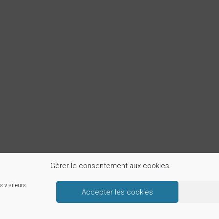
Gérer le consentement aux cookies
Saint-Honoré d'Eylau - 64 bis avenue Raymond Poincaré - 75116 Paris - 01 4
----------------------------------------
s visiteurs.
Accepter les cookies
© 2026 • Paroisse Saint-Honoré d'Eylau • Tous droits réservés.